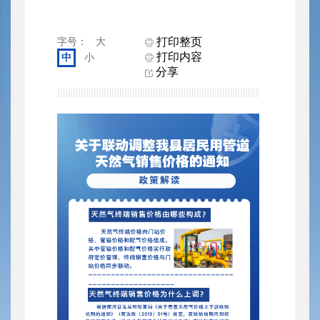
打印整页
字号：
大
打印内容
中
小
分享