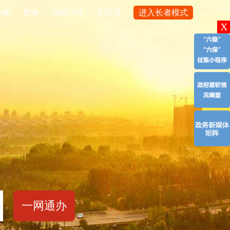
简
体
繁
体
智能问答
无障碍
进入长者模式
X
一网通办