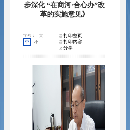
步深化 “在商河·合心办”改
革的实施意见》
打印整页
字号：
大
打印内容
中
小
分享