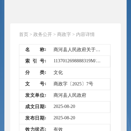
首页
>
政务公开
>
商政字
>
内容详情
名
称
商河县人民政府关于公布第五批县级非物质文化遗产代表性项目名录的通知
1137012698888319M/2025-6675466
索
引
号
分
类
文化
文
号
商政字〔2025〕7号
发
文
单
位
商河县人民政府
2025-08-20
成
文
日
期
2025-08-20
发
布
日
期
效
力
状
态
有效