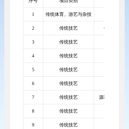
序号
项目类别
项目名
1
传统体育、游艺与杂技
于家山转
2
传统技艺
长寿斋卤味
3
传统技艺
传统酱菜腌
4
传统技艺
邢府肴鸡制
5
传统技艺
怀仁铁器制
6
传统技艺
怀仁马扎制
7
传统技艺
源和成清真糕
8
传统技艺
拂尘制作
9
传统技艺
孙集酱油酿