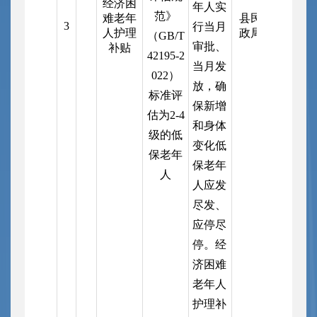
经济困
年人实
范》
难老年
县民
3
行当月
人护理
政局
（GB/T
审批、
补贴
42195-2
当月发
022）
放，确
标准评
保新增
估为2-4
和身体
级的低
变化低
保老年
保老年
人
人应发
尽发、
应停尽
停。经
济困难
老年人
护理补