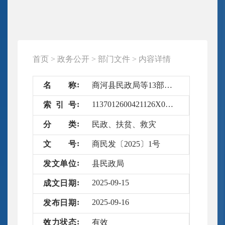
首页
>
政务公开
>
部门文件
>
内容详情
名
称
商河县民政局等13部门关于发布《商河县基本养老服务清单（2025修订版）》的通知
1137012600421126X0/2025-6704362
索
引
号
分
类
民政、扶贫、救灾
文
号
商民发〔2025〕1号
发
文
单
位
县民政局
2025-09-15
成
文
日
期
2025-09-16
发
布
日
期
效
力
状
态
有效