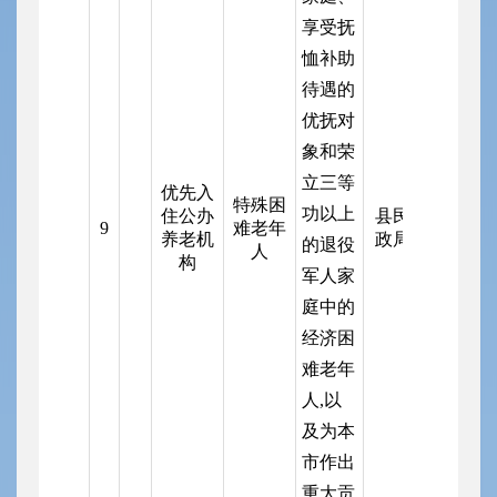
享受抚
恤补助
待遇的
优抚对
象和荣
立三等
优先入
特殊困
功以上
住公办
县民
9
难老年
养老机
政局
的退役
人
构
军人家
庭中的
经济困
难老年
人,以
及为本
市作出
重大贡