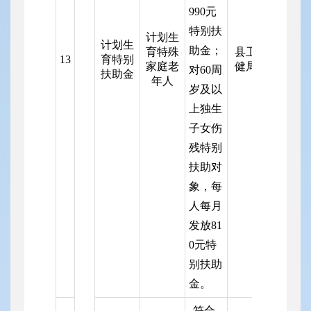
990元
特
别扶
计划生
计划生
助金；
育特殊
县卫
13
育特别
家庭老
健局
对6
0周
扶助金
年人
岁及以
上独生
子女伤
残特别
扶助对
象，每
人每月
发放81
0元特
别扶助
金。
符合