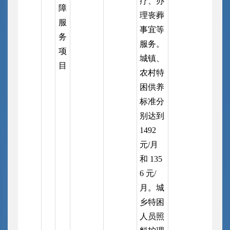
疗、办
障
理丧葬
服
事宜等
务
服务。
项
城镇、
目
农村特
困供养
标准分
别达到
1492
元/月
和 135
6 元/
月。城
乡特困
人员照