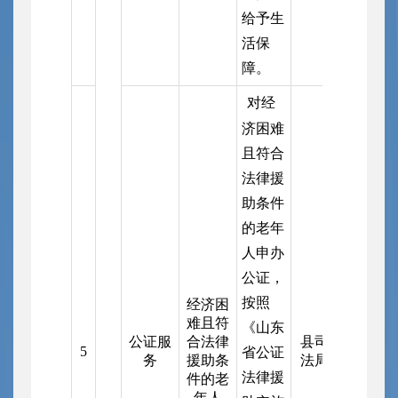
给予生
活保
障。
对经
济困难
且符合
法律援
助条件
的老年
人申办
公证，
按照
经济困
难且符
《山东
公证服
合法律
县司
5
省公证
务
援助条
法局
法律援
件的老
年人