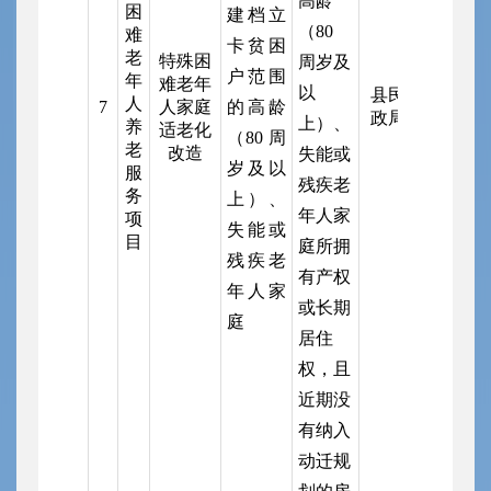
高龄
困
建档立
（80
难
卡贫困
老
特殊困
周岁及
户范围
年
难老年
以
县民
人
7
人家庭
的高龄
政局
上）、
养
适老化
（80 周
老
改造
失能或
岁及以
服
残疾老
务
上）、
年人家
项
失能或
目
庭所拥
残疾老
有产权
年人家
或长期
庭
居住
权，且
近期没
有纳入
动迁规