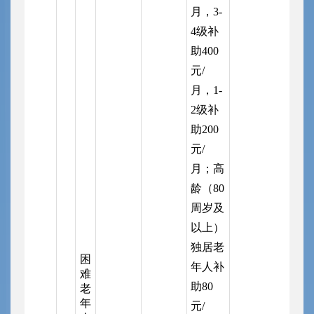
月，3-
4级补
助400
元/
月，1-
2级补
助200
元/
月；高
龄（80
周岁及
以上）
独居老
困
年人补
难
助80
老
年
元/