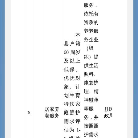
服务，
依托有
资质的
养老服
本
务企业
县户籍
（组
60 周岁
织）提
及以上
供生活
低保、
照料、
优抚对
康复护
象、计
理、精
划生育
神慰藉
特扶家
等服
居家养
县民
6
庭照护
老服务
政局
务，并
需求评
按照照
估为 1-
护需求