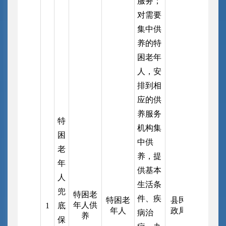
服务；
对需要
集中供
养
的特
困老年
人，安
排到相
应的供
养服务
特
机构集
困
中供
老
养，提
年
供基本
人
生活条
兜
特困老
件、疾
特困老
县民
年人供
1
底
年人
政局
病治
养
保