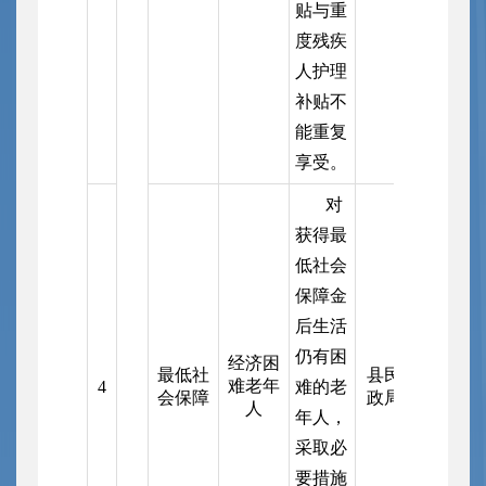
贴与重
度残疾
人护理
补贴不
能重复
享受。
对
获得最
低社会
保障金
后生活
仍有困
经济困
最低社
县民
难老年
4
难的老
会保障
政局
人
年人，
采取必
要措施