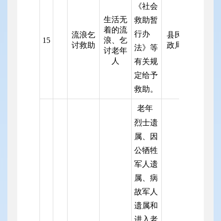
《社会
生活无
救助暂
着的流
行办
流浪乞
县民
15
浪、乞
讨救助
政局
法》等
讨老年
人
有关规
定给予
救助。
老年
烈士遗
属、因
公牺牲
军人遗
属、病
故军人
遗属和
进入老