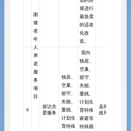
划的房
屋进行
困
最急需
难
的适老
老
化改
年
造。
人
面向
养
独居、
老
空巢、
服
独居、
留守、
务
空巢、
失能、
项
留守、
重残、
目
失能、
计划生
探访关
县民
8
重残、
育特殊
爱服务
政局
计划生
家庭等
育特殊
特殊困