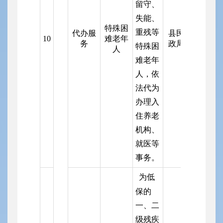
留守、
失能、
特殊困
重残等
代办服
县民
10
难老年
务
政局
特殊困
人
难老年
人，依
法代为
办理入
住养老
机构、
就医等
事务。
为低
保的
一、二
级残疾