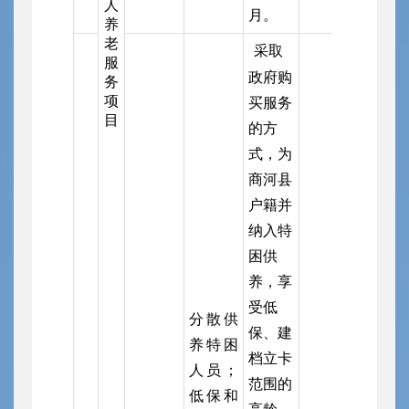
人
月。
养
老
采取
服
政府购
务
项
买服务
目
的方
式，为
商河县
户籍并
纳入特
困供
养，享
受低
分散供
保、建
养特困
档立卡
人员；
范围的
低保和