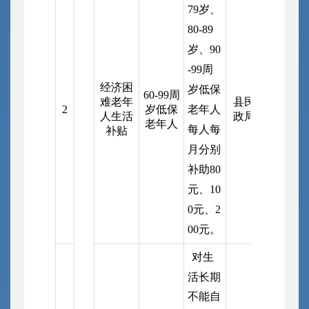
79岁、
80-89
岁、90
-99周
经济困
岁低保
60-99周
难老年
县民
2
岁低保
老年人
人生活
政局
老年人
每人每
补贴
月分别
补助80
元、10
0元、2
00元。
对生
活长期
不能自