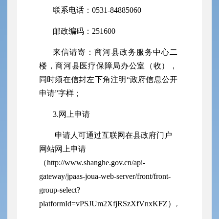
联系电话：
0531-8488
5060
邮政编码：
251600
来信请寄：
商河县政务服务中心二
楼
，商河县
医疗保障
局办公室（收），
同时须在信封左下角注明
“政府信息公开
申请”字样；
3.网上申请
申请人可通过互联网在县政府门户
网站网
上申请
（
http://www.shanghe.gov.cn/api-
gateway/jpaas-joua-web-server/front/front-
group-select?
platformId=vPSJUm2XfjRSzXfVnxKFZ
）
。