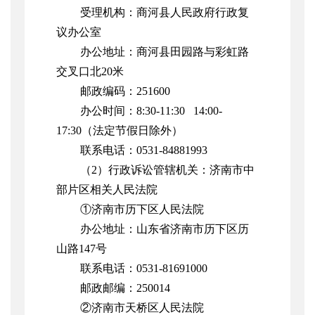
受理机构：
商河县人民政府
行政复
议办公室
办公地址：
商河县田园路与彩虹路
交叉口北20米
邮政编码：
25
1600
办公时间：
8:30-11:30 1
4
:00-
17:
3
0（
法定节假日除外
）
联系电话：
0531-
84881993
（
2）行政诉讼管辖机关：济南市中
部片区相
关
人民
法院
①济南市历下区人民法院
办公
地址
：
山东省济南市历下区历
山路
147号
联系
电话
：
0531-81691000
邮政
邮编
：
250014
②济南市天桥区人民法院