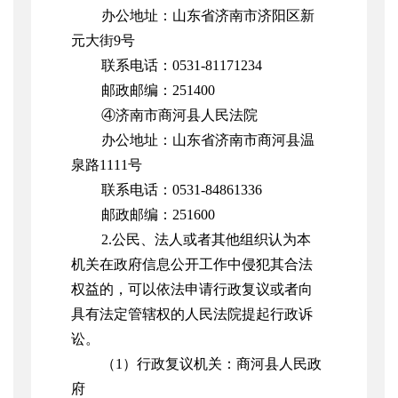
办公
地址
：
山东省济南市济阳区新
元大街
9号
联系
电话
：
0531-81171234
邮政
邮编
：
251400
④济南市商河县人民法院
办公
地址
：
山东省济南市商河县温
泉路1111号
联系
电话
：
0531-
84861336
邮政
邮编
：
251600
2.公民、法人或者其他组织认为本
机关在政府信息公开工作中侵犯其合法
权益的，可以依法申请行政复议或者向
具有法定管辖权的人民法院提起行政诉
讼。
（
1）行政复议机关：
商河县
人民政
府