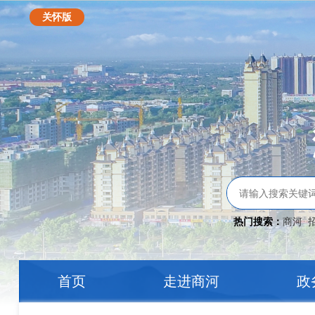
关怀版
热门搜索：
商河
首页
走进商河
政