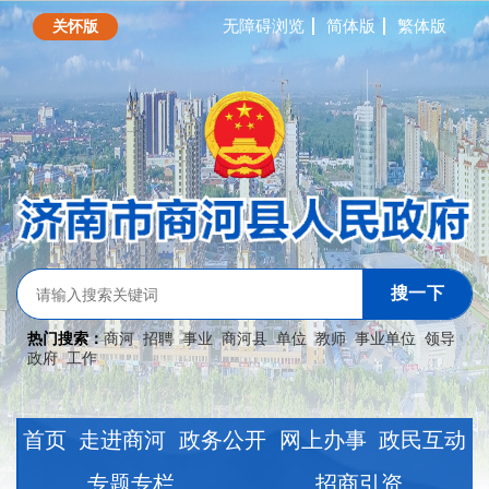
无障碍浏览
简体版
繁体版
关怀版
搜一下
热门搜索：
商河
招聘
事业
商河县
单位
教师
事业单位
领导
政府
工作
首页
走进商河
政务公开
网上办事
政民互动
专题专栏
招商引资