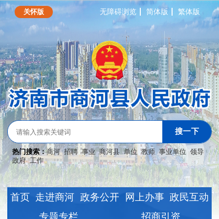
无障碍浏览
简体版
繁体版
关怀版
搜一下
热门搜索：
商河
招聘
事业
商河县
单位
教师
事业单位
领导
政府
工作
首页
走进商河
政务公开
网上办事
政民互动
专题专栏
招商引资