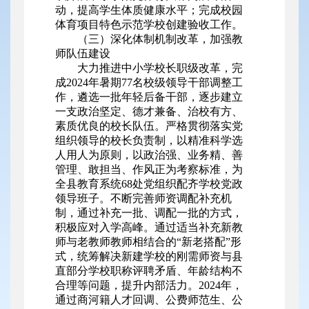
动，提高学生体质健康水平；完成校园
体育项目特色示范学校创建验收工作。
（三）深化体制机制改革，加强教
师队伍建设
大力推进中小学校长职级改革，完
成2024年暑期77名校级领导干部调整工
作，遴选一批年轻后备干部，逐步建立
一支政治坚定、德才兼备、治校有方、
素质优良的校长队伍。严格贯彻落实党
组织领导的校长负责制，以精准科学选
人用人为原则，以政治强、业务精、善
管理、敢担当、作风正为考察标准，为
全县教育系统68处党组织配齐学校党政
领导班子。不断完善师资调配补充机
制，通过补充一批、调配一批的方式，
积极应对入学高峰。通过适当补充新教
师与老教师教师相结合的“新老搭配”形
式，统筹解决新建学校的刚需师资与县
直部分学校职称评聘矛盾、年龄结构不
合理等问题，提升内部活力。2024年，
通过商河籍人才回调、公费师范生、公