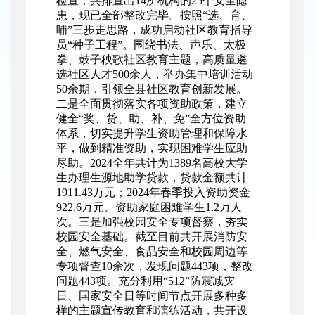
检查，共排查出14所机构的25个安全隐
患，现已全部整改完毕。按照“选、育、
哺”三步走思路，成功启动社区教育指导
员“种子工程”。围绕书法、声乐、太极
拳、鼓子秧歌社区教育主题，高质量遴
选社区人才500余人，举办集中培训活动
50余期，引领全县社区教育创新发展。
二是全面贯彻落实各项资助政策，建立
健全“奖、贷、助、补、免”全方位资助
体系，切实提升学生资助管理和保障水
平，做到精准资助，实现困难学生应助
尽助。2024全年共计为1389名高校大学
生办理生源地助学贷款，贷款金额共计
1911.43万元；2024年春季投入资助资金
922.6万元、资助家庭困难学生1.2万人
次。三是加强校园安全专项督察，夯实
校园安全基础。截至目前共开展消防安
全、燃气安全、食品安全和校园周边等
专项督查10余次，发现问题443项，整改
问题443项。充分利用“512”防震减灾
日、国家安全日等时间节点开展多种多
样的主题宣传教育和演练活动，共开设