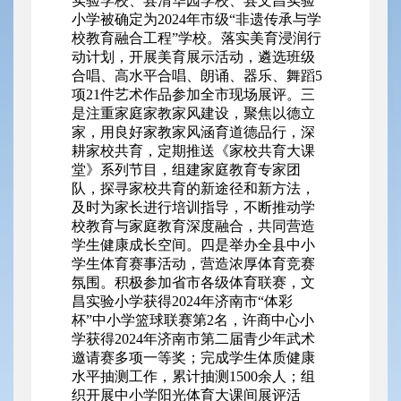
实验学校、县清华园学校、县文昌实验
小学被确定为2024年市级“非遗传承与学
校教育融合工程”学校。落实美育浸润行
动计划，开展美育展示活动，遴选班级
合唱、高水平合唱、朗诵、器乐、舞蹈5
项21件艺术作品参加全市现场展评。三
是注重家庭家教家风建设，聚焦以德立
家，用良好家教家风涵育道德品行，深
耕家校共育，定期推送《家校共育大课
堂》系列节目，组建家庭教育专家团
队，探寻家校共育的新途径和新方法，
及时为家长进行培训指导，不断推动学
校教育与家庭教育深度融合，共同营造
学生健康成长空间。四是举办全县中小
学生体育赛事活动，营造浓厚体育竞赛
氛围。积极参加省市各级体育联赛，文
昌实验小学获得2024年济南市“体彩
杯”中小学篮球联赛第2名，许商中心小
学获得2024年济南市第二届青少年武术
邀请赛多项一等奖；完成学生体质健康
水平抽测工作，累计抽测1500余人；组
织开展中小学阳光体育大课间展评活