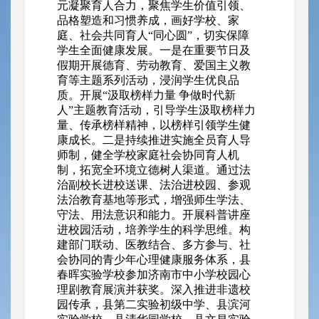
元凝聚育人合力，聚焦学生价值引领、
品格塑造和习惯养成，画好学校、家
庭、社会共同育人“同心圆”，切实保障
学生全面健康发展。一是在重要节日及
假期开展德育、劳动教育、爱国主义教
育等主题系列活动，浸润学生优良品
质。开展“汲取榜样力量 争做时代新
人”主题教育活动，引导学生汲取榜样力
量、传承榜样精神，以榜样引领学生健
康成长。二是持续推进实施全员育人导
师制，健全学校家庭社会协同育人机
制，拓宽全环境立德树人渠道。通过法
治副校长进校送课、法治进校园、参观
法治教育基地等形式，增强师生学法、
守法、用法意识和能力。开展科普讲座
进校园活动，培养学生的科学思维。构
建部门联动、医教结合、多方参与、社
会协同的青少年心理健康服务体系，县
春晖实验学校参加济南市中小学校园心
理剧教育展演并获奖。深入推进非遗校
园传承，县第二实验初级中学、县滨河