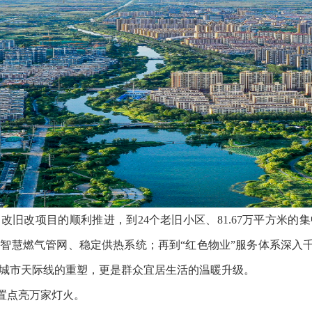
改旧改项目的顺利推进，到24个老旧小区、81.67万平方米的
智慧燃气管网、稳定供热系统；再到“红色物业”服务体系深入千
城市天际线的重塑，更是群众宜居生活的温暖升级。
安置点亮万家灯火。