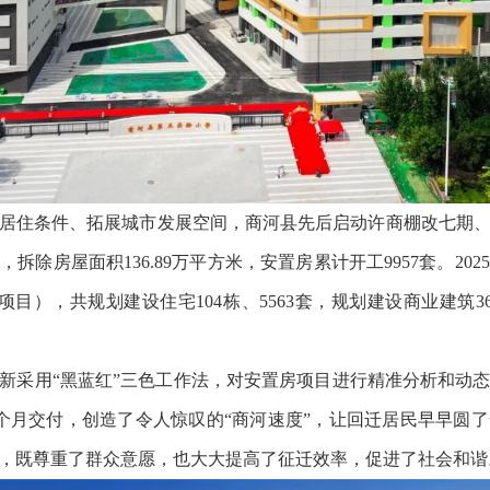
居民居住条件、拓展城市发展空间，商河县先后启动许商棚改七期
，拆除房屋面积136.89万平方米，安置房累计开工9957套。20
目），共规划建设住宅104栋、5563套，规划建设商业建筑3
新采用“黑蓝红”三色工作法，对安置房项目进行精准分析和动
个月交付，创造了令人惊叹的“商河速度”，让回迁居民早早圆
选择，既尊重了群众意愿，也大大提高了征迁效率，促进了社会和谐