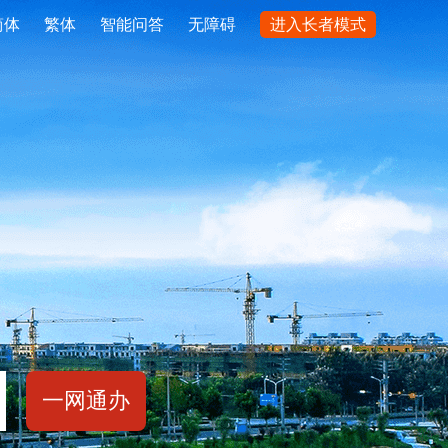
简
体
繁
体
智能问答
无障碍
进入长者模式
一网通办