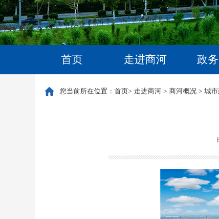
首页
走进商河
政务
您当前所在位置：
首页
>
走进商河
>
商河概况
>
城市