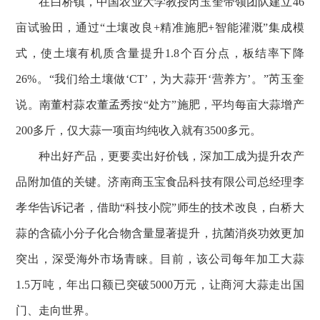
在白桥镇，中国农业大学教授芮玉奎带领团队建立46
亩试验田，通过“土壤改良+精准施肥+智能灌溉”集成模
式，使土壤有机质含量提升1.8个百分点，板结率下降
26%。“我们给土壤做‘CT’，为大蒜开‘营养方’。”芮玉奎
说。南董村蒜农董孟秀按“处方”施肥，平均每亩大蒜增产
200多斤，仅大蒜一项亩均纯收入就有3500多元。
种出好产品，更要卖出好价钱，深加工成为提升农产
品附加值的关键。济南商玉宝食品科技有限公司总经理李
孝华告诉记者，借助“科技小院”师生的技术改良，白桥大
蒜的含硫小分子化合物含量显著提升，抗菌消炎功效更加
突出，深受海外市场青睐。目前，该公司每年加工大蒜
1.5万吨，年出口额已突破5000万元，让商河大蒜走出国
门、走向世界。