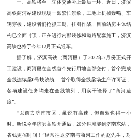
一、高铁将至，立体交通补上最后一环。近日，济滨
高铁商河站建设现场一派繁忙景象，工地上机械轰鸣、车
辆穿梭，建设者们抢抓工期、挂图作战，目前站房主体结
构已全面封顶，正在进行内部装修和道路配套施工，济滨
高铁也将于今年12月正式通车。
据了解，济滨高铁（商河段）于2022年7月份正式开
工建设，商河段在全线首个先行用地全部交付，首个完成
全线连续梁0号块浇筑， 首个取得全线梁场生产许可证，
各项建设任务均走在全线前列，用实干诠释了“商河速
度”。
“以前去济南市区，虽说有高速，但自驾也得一小
时。听说今年济滨高铁开通后，20分钟就能到济南东站，
省钱更省时间！”经常往返济南与商河工作的赵先生，对