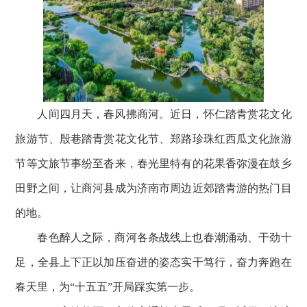
人间四月天，春风拂商河。近日，怀仁踏青赏花文化
旅游节、殷巷踏青赏花文化节、郑路珍珠红西瓜文化旅游
节等文旅节事纷至沓来，春光里特有的花果香弥漫在鼓乡
田野之间，让商河县成为济南市周边近郊踏青游的热门目
的地。
春色醉人之际，商河各条战线上也春潮涌动、干劲十
足，全县上下正以加压奋进的姿态实干笃行，奋力奔跑在
春天里，为“十五五”开局踩实第一步。