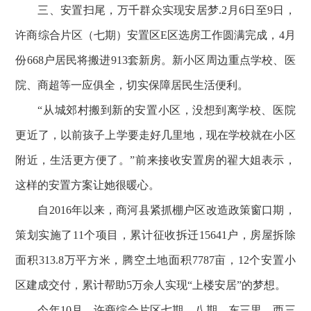
三、安置扫尾，万千群众实现安居梦.2月6日至9日，
许商综合片区（七期）安置区E区选房工作圆满完成，4月
份668户居民将搬进913套新房。新小区周边重点学校、医
院、商超等一应俱全，切实保障居民生活便利。
“从城郊村搬到新的安置小区，没想到离学校、医院
更近了，以前孩子上学要走好几里地，现在学校就在小区
附近，生活更方便了。”前来接收安置房的翟大姐表示，
这样的安置方案让她很暖心。
自2016年以来，商河县紧抓棚户区改造政策窗口期，
策划实施了11个项目，累计征收拆迁15641户，房屋拆除
面积313.8万平方米，腾空土地面积7787亩，12个安置小
区建成交付，累计帮助5万余人实现“上楼安居”的梦想。
今年10月，许商综合片区七期、八期，东三里、西三